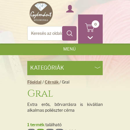
0
MENÜ
KATEGÓRIÁK
Főoldal
/
Cérnák
/ Gral
Gral
Extra erős, bőrvarrásra is kiválóan
alkalmas poliészter cérna
1 termék
található