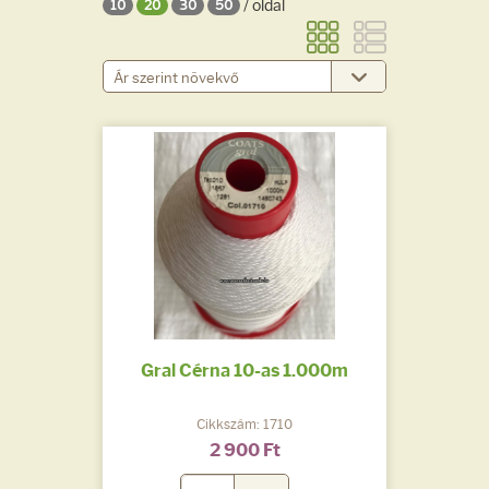
/ oldal
10
20
30
50
Gral Cérna 10-as 1.000m
Cikkszám: 1710
2 900 Ft