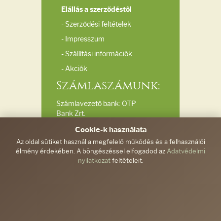
Elállás a szerződéstől
- Szerződési feltételek
- Impresszum
- Szállítási információk
- Akciók
Számlaszámunk:
Számlavezető bank: OTP
Bank Zrt.
Bankszámlaszám:
Cookie-k használata
11732040-20039510
Az oldal sütiket használ a megfelelő működés és a felhasználói
élmény érdekében. A böngészéssel elfogadod az
Adatvédelmi
Elérhetőségeink:
nyilatkozat
feltételeit.
Ferdinánd és Társa
Kft.
info@gyemantkezimunka.hu
/
+36-30/287-9571
6300, Kalocsa, Damjanich