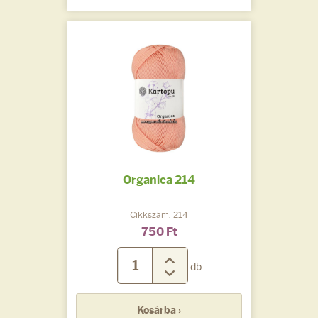
Organica 214
Cikkszám: 214
750 Ft
db
Kosárba ›