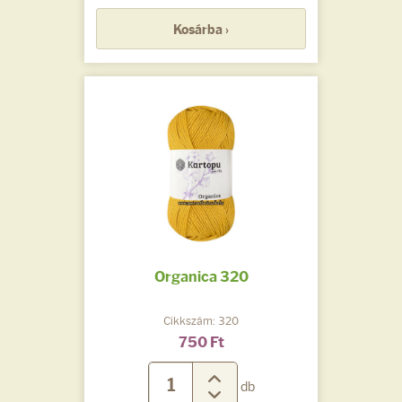
Kosárba ›
Organica 320
Cikkszám: 320
750 Ft
db