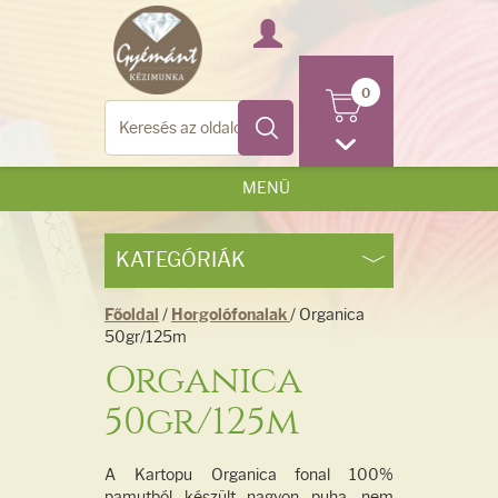
0
MENÜ
KATEGÓRIÁK
Főoldal
/
Horgolófonalak
/ Organica
50gr/125m
Organica
50gr/125m
A Kartopu Organica fonal 100%
pamutból készült nagyon puha, nem