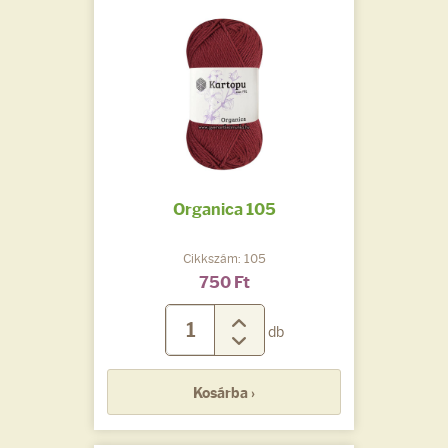
Organica 105
Cikkszám: 105
750 Ft
db
Kosárba ›