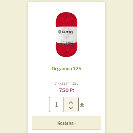
Organica 125
Cikkszám: 125
750 Ft
db
Kosárba ›