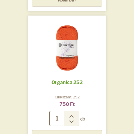
Kosárba ›
Organica 252
Cikkszám: 252
750 Ft
db