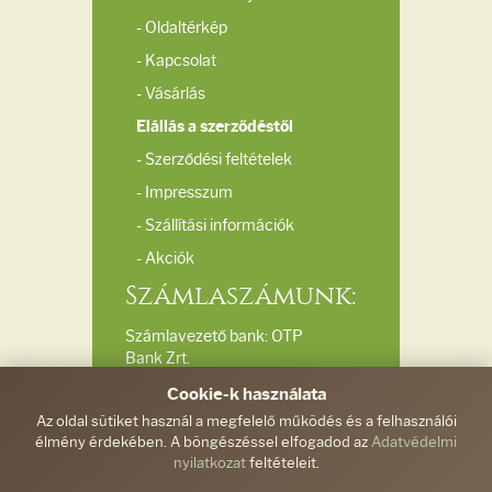
- Oldaltérkép
- Kapcsolat
- Vásárlás
Elállás a szerződéstől
- Szerződési feltételek
- Impresszum
- Szállítási információk
- Akciók
Számlaszámunk:
Számlavezető bank: OTP
Bank Zrt.
Bankszámlaszám:
Cookie-k használata
11732040-20039510
Az oldal sütiket használ a megfelelő működés és a felhasználói
élmény érdekében. A böngészéssel elfogadod az
Adatvédelmi
Elérhetőségeink:
nyilatkozat
feltételeit.
Ferdinánd és Társa