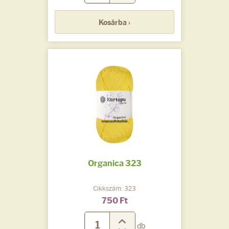
Kosárba ›
Organica 323
Cikkszám: 323
750 Ft
db