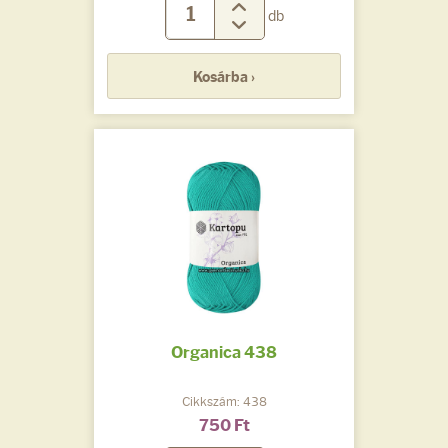
db
Kosárba ›
Organica 438
Cikkszám: 438
750 Ft