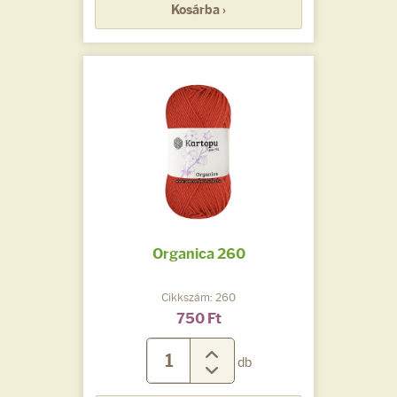
Kosárba ›
Organica 260
Cikkszám: 260
750 Ft
db