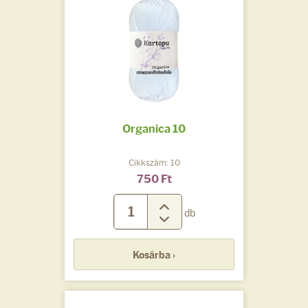
Organica 10
Cikkszám: 10
750 Ft
db
Kosárba ›