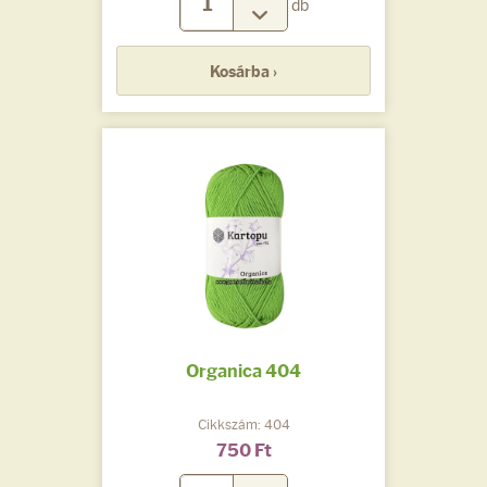
db
Kosárba ›
Organica 404
Cikkszám: 404
750 Ft