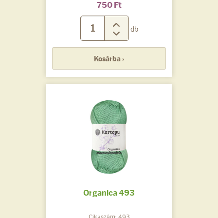
750 Ft
db
Kosárba ›
Organica 493
Cikkszám: 493