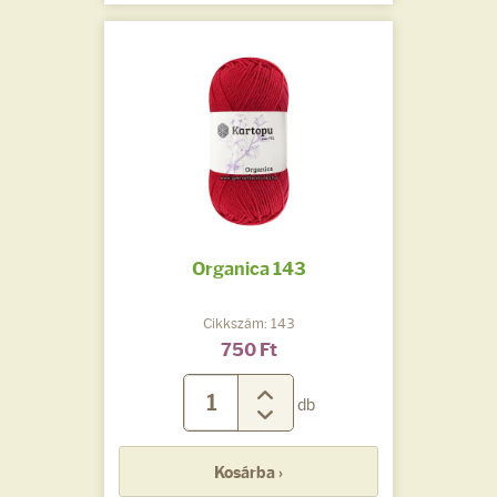
Organica 143
Cikkszám: 143
750 Ft
db
Kosárba ›