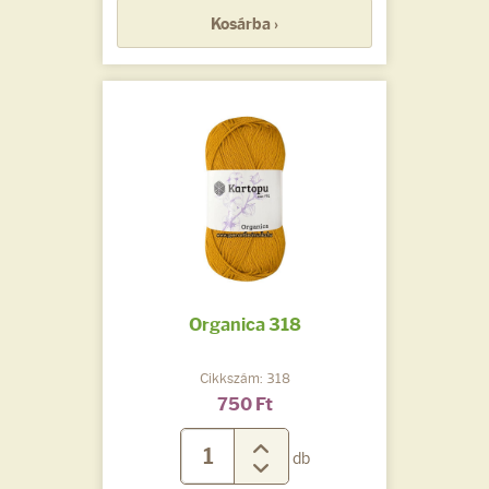
Kosárba ›
Organica 318
Cikkszám: 318
750 Ft
db