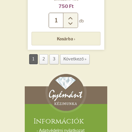
750 Ft
db
Kosárba ›
1
2
3
Következő »
Információk
- Adatvédelmi nyilatkozat