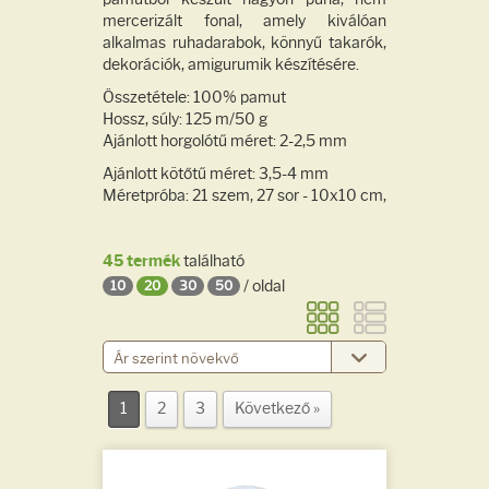
mercerizált fonal, amely kiválóan
alkalmas ruhadarabok, könnyű takarók,
dekorációk, amigurumik készítésére.
Összetétele: 100% pamut
Hossz, súly: 125 m/50 g
Ajánlott horgolótű méret: 2-2,5 mm
Ajánlott kötőtű méret: 3,5-4 mm
Méretpróba: 21 szem, 27 sor - 10x10 cm,
45 termék
található
/ oldal
10
20
30
50
1
2
3
Következő »