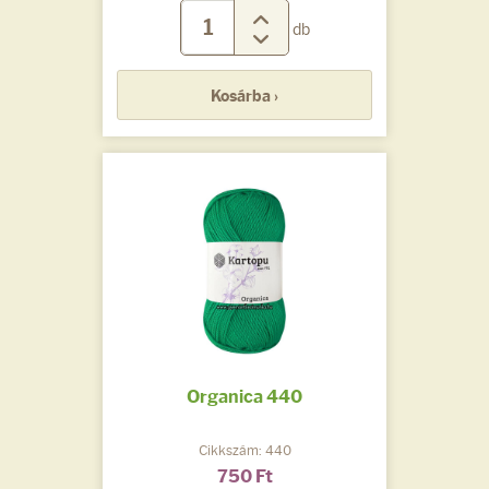
db
Kosárba ›
Organica 440
Cikkszám: 440
750 Ft