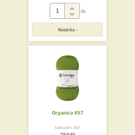
db
Kosárba ›
Organica 457
Cikkszám: 457
750 Ft