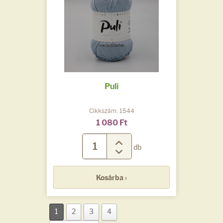
Puli
Cikkszám: 1544
1 080 Ft
db
Kosárba ›
1
2
3
4