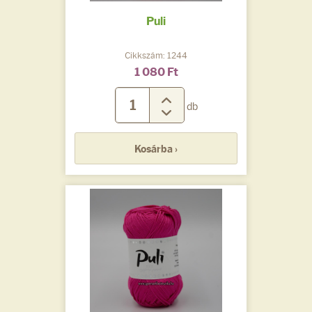
Puli
Cikkszám: 1244
1 080 Ft
db
Kosárba ›