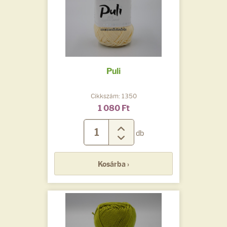
Puli
Cikkszám: 1350
1 080 Ft
db
Kosárba ›