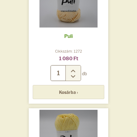
Puli
Cikkszám: 1272
1 080 Ft
db
Kosárba ›