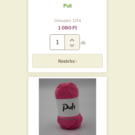
Puli
Cikkszám: 1154
1 080 Ft
db
Kosárba ›