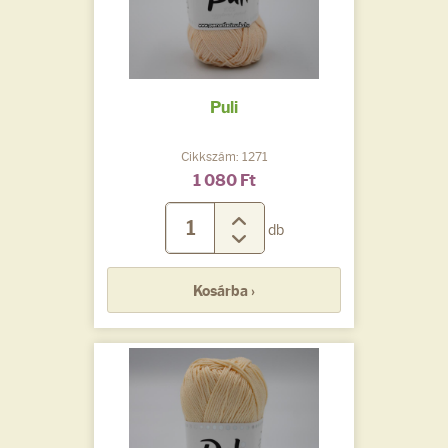
Puli
Cikkszám: 1271
1 080 Ft
db
Kosárba ›