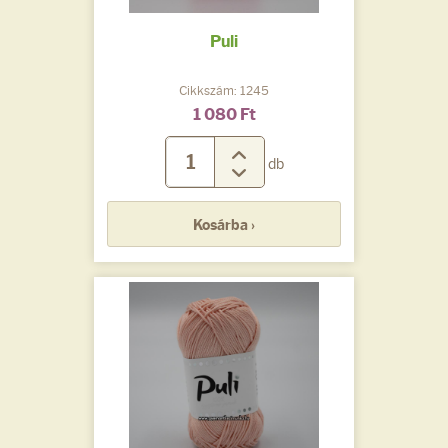
Puli
Cikkszám: 1245
1 080 Ft
db
Kosárba ›