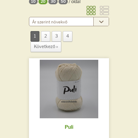
/ oldal
10
20
30
50
1
2
3
4
Következő »
Puli