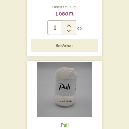
Cikkszám: 1125
1 080 Ft
db
Kosárba ›
Puli