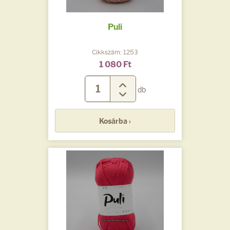
Puli
Cikkszám: 1253
1 080 Ft
db
Kosárba ›