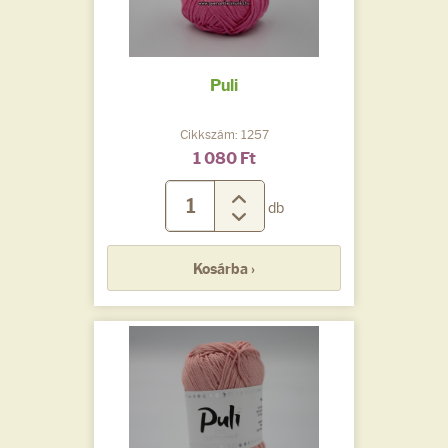
Puli
Cikkszám: 1257
1 080 Ft
db
Kosárba ›