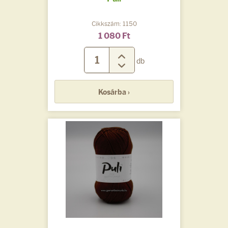
Cikkszám: 1150
1 080 Ft
db
Kosárba ›