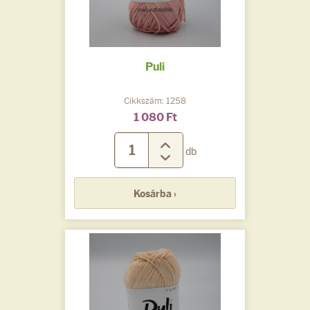
Puli
Cikkszám: 1258
1 080 Ft
db
Kosárba ›