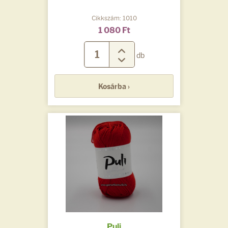
Cikkszám: 1010
1 080 Ft
db
Kosárba ›
Puli