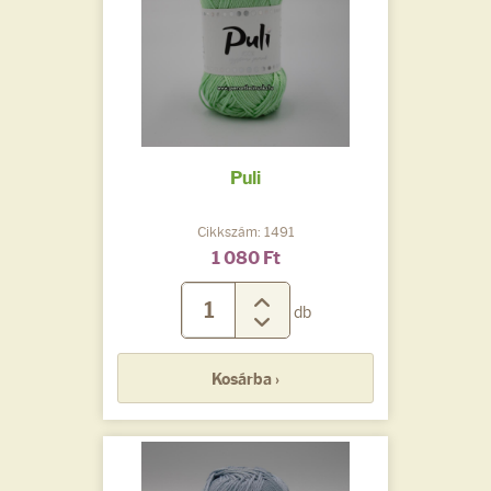
Puli
Cikkszám: 1491
1 080 Ft
db
Kosárba ›