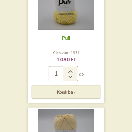
Puli
Cikkszám: 1331
1 080 Ft
db
Kosárba ›