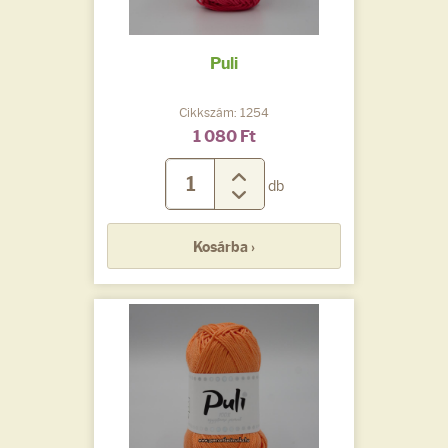
Puli
Cikkszám: 1254
1 080 Ft
db
Kosárba ›