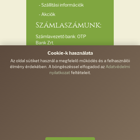
- Szállítási információk
- Akciók
Számlaszámunk:
Számlavezető bank: OTP
Bank Zrt.
Bankszámlaszám:
Cookie-k használata
11732040-20039510
Az oldal sütiket használ a megfelelő működés és a felhasználói
élmény érdekében. A böngészéssel elfogadod az
Adatvédelmi
Elérhetőségeink:
nyilatkozat
feltételeit.
Ferdinánd és Társa
Kft.
info@gyemantkezimunka.hu
/
+36-30/287-9571
6300, Kalocsa, Damjanich
u. 2/A
© 2026
Gyémántkézimunka.hu