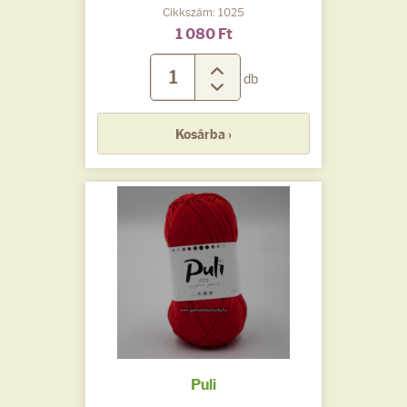
Cikkszám: 1025
1 080 Ft
db
Kosárba ›
Puli