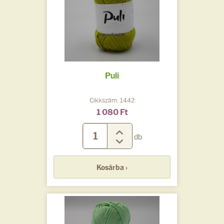
Puli
Cikkszám: 1442
1 080 Ft
db
Kosárba ›