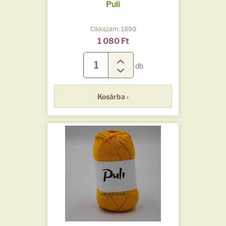
Puli
Cikkszám: 1890
1 080 Ft
db
Kosárba ›