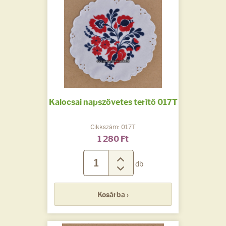
Kalocsai napszövetes terítő 017T
Cikkszám: 017T
1 280 Ft
db
Kosárba ›