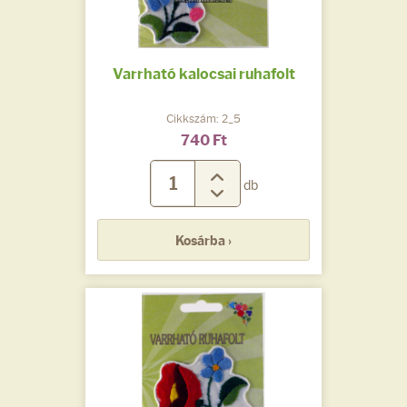
Varrható kalocsai ruhafolt
Cikkszám: 2_5
740 Ft
db
Kosárba ›