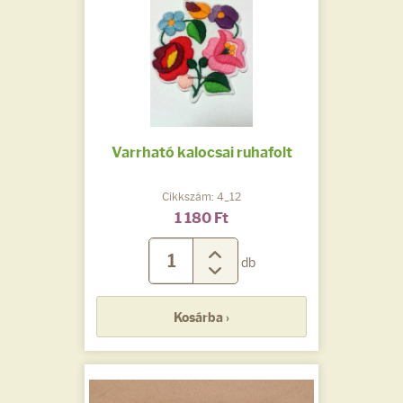
Varrható kalocsai ruhafolt
Cikkszám: 4_12
1 180 Ft
db
Kosárba ›