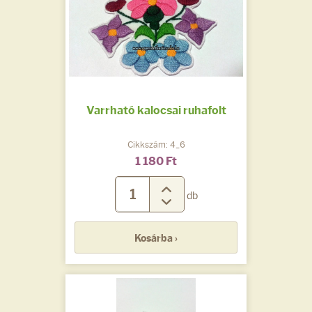
Varrható kalocsai ruhafolt
Cikkszám: 4_6
1 180 Ft
db
Kosárba ›