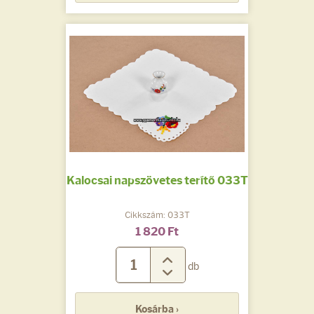
Kalocsai napszövetes terítő 033T
Cikkszám: 033T
1 820 Ft
db
Kosárba ›