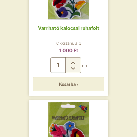
Varrható kalocsai ruhafolt
Cikkszám: 3_1
1 000 Ft
db
Kosárba ›