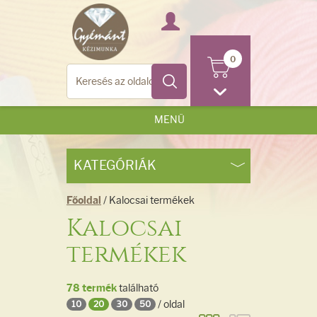
0
MENÜ
KATEGÓRIÁK
Főoldal
/ Kalocsai termékek
Kalocsai
termékek
78 termék
található
/ oldal
10
20
30
50