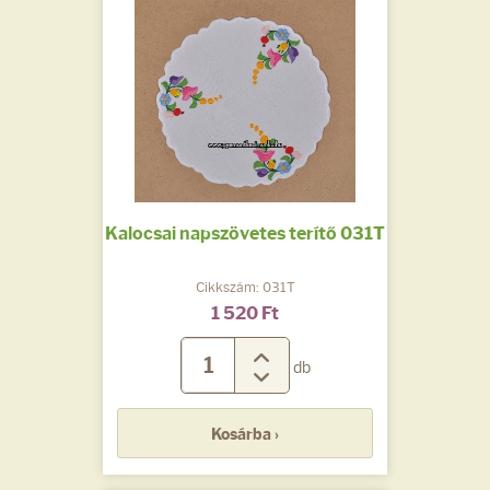
Kalocsai napszövetes terítő 031T
Cikkszám: 031T
1 520 Ft
db
Kosárba ›