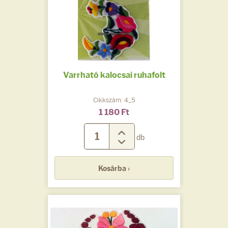
Varrható kalocsai ruhafolt
Cikkszám: 4_5
1 180 Ft
db
Kosárba ›