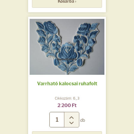
Kosárba ›
Varrható kalocsai ruhafolt
Cikkszám: 6_3
2 200 Ft
db