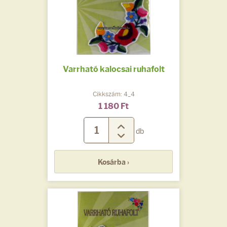
Varrható kalocsai ruhafolt
Cikkszám: 4_4
1 180 Ft
db
Kosárba ›