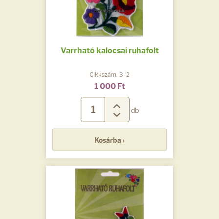
Varrható kalocsai ruhafolt
Cikkszám: 3_2
1 000 Ft
db
Kosárba ›