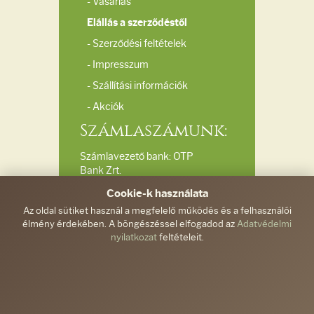
- Vásárlás
Elállás a szerződéstől
- Szerződési feltételek
- Impresszum
- Szállítási információk
- Akciók
Számlaszámunk:
Számlavezető bank: OTP
Bank Zrt.
Bankszámlaszám:
Cookie-k használata
11732040-20039510
Az oldal sütiket használ a megfelelő működés és a felhasználói
élmény érdekében. A böngészéssel elfogadod az
Adatvédelmi
Elérhetőségeink:
nyilatkozat
feltételeit.
Ferdinánd és Társa
Kft.
info@gyemantkezimunka.hu
/
+36-30/287-9571