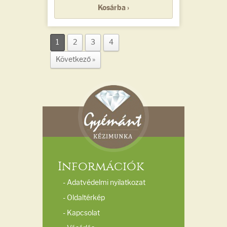
Kosárba ›
1
2
3
4
Következő »
Információk
- Adatvédelmi nyilatkozat
- Oldaltérkép
- Kapcsolat