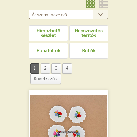
Hímezhető
Napszövetes
készlet
terítők
Ruhafoltok
Ruhák
1
2
3
4
Következő »