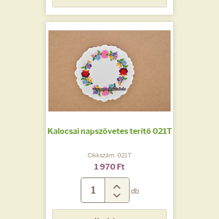
Kalocsai napszövetes terítő 021T
Cikkszám: 021T
1 970 Ft
db