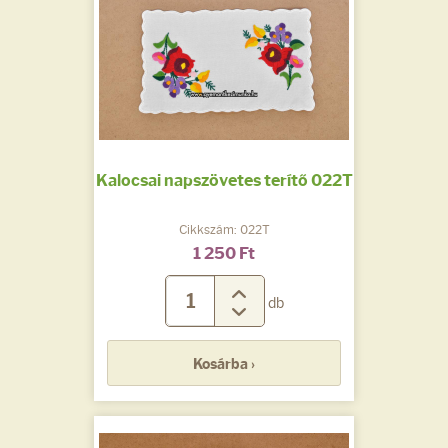
Kalocsai napszövetes terítő 022T
Cikkszám: 022T
1 250 Ft
db
Kosárba ›