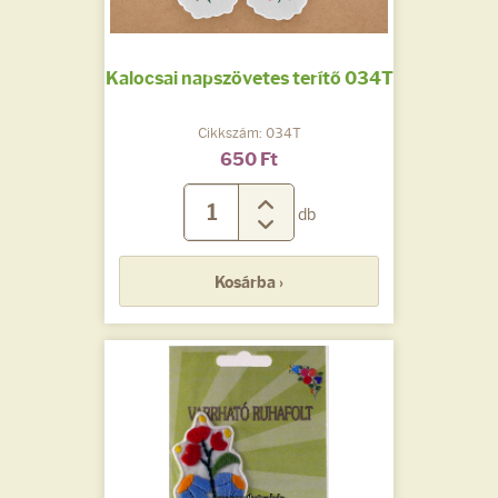
Kalocsai napszövetes terítő 034T
Cikkszám: 034T
650 Ft
db
Kosárba ›