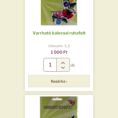
Varrható kalocsai ruhafolt
Cikkszám: 3_5
1 000 Ft
db
Kosárba ›