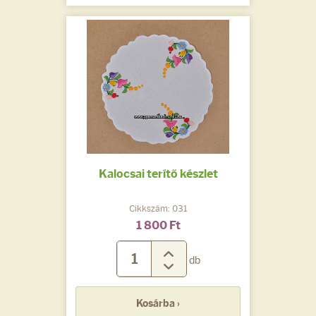
Kalocsai terítő készlet
Cikkszám: 031
1 800 Ft
db
Kosárba ›