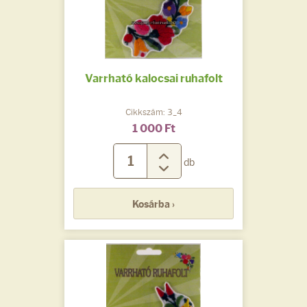
Varrható kalocsai ruhafolt
Cikkszám: 3_4
1 000 Ft
db
Kosárba ›