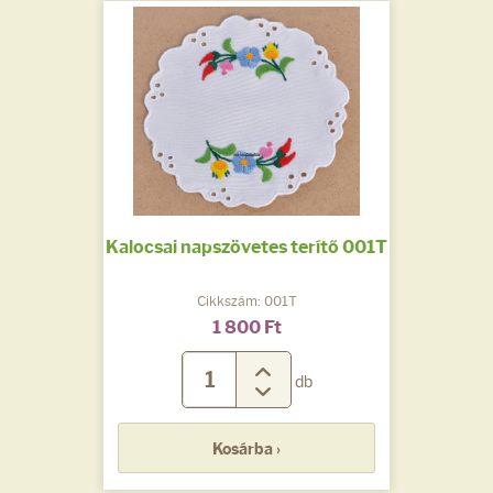
Kalocsai napszövetes terítő 001T
Cikkszám: 001T
1 800 Ft
db
Kosárba ›