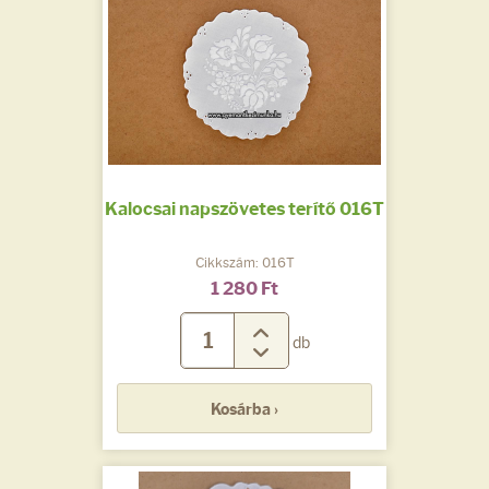
Kalocsai napszövetes terítő 016T
Cikkszám: 016T
1 280 Ft
db
Kosárba ›