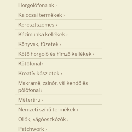
Horgolófonalak ›
Kalocsai termékek ›
Keresztszemes ›
Kézimunka kellékek ›
Könyvek, füzetek ›
Kötő horgoló és hímző kellékek ›
Kötőfonal ›
Kreatív készletek ›
Makramé, zsinór, vállkendő és
pólófonal ›
Méteráru ›
Nemzeti színű termékek ›
Ollók, vágóeszközök ›
Patchwork ›