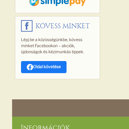
KÖVESS MINKET
Lépj be a közösségünkbe, kövess
minket Facebookon – akciók,
újdonságok és kézimunkás tippek.
Oldal követése
Információk