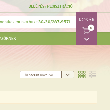
BELÉPÉS
/
REGISZTRÁCIÓ
KOSÁR
mantkezimunka.hu
/
+36-30/287-9571
0
YZŐKNEK