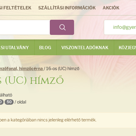
I FELTÉTELEK
SZÁLLÍTÁSI INFORMÁCIÓK
AKCIÓK
info@gye
SI UTALVÁNY
BLOG
VISZONTELADÓKNAK
KÖZJEG
mzőfonal, hímzőcérna
/ 16-os (UC) hímző
s (UC) hímző
lálható
/ oldal
0
50
en a kategóriában nincs jelenleg elérhető termék.