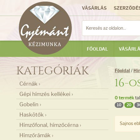
VÁSÁRLÁS
SZERZŐDÉS
FŐOLDAL
VÁSÁRLÁ
KATEGÓRIÁK
Főoldal
/
Hí
16-o
Cérnák ›
Gépi hímzés kellékei ›
0 termék
ta
Gobelin ›
10
20
3
Haskötők ›
Sajnos ebb
Hímzőfonal, hímzőcérna ›
Hímzőrámák ›