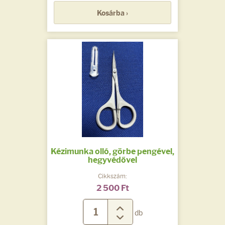
Kosárba ›
Kézimunka olló, görbe pengével,
hegyvédővel
Cikkszám:
2 500 Ft
db