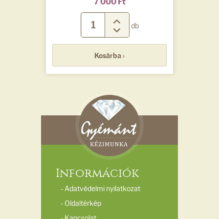
7 000 Ft
db
Kosárba ›
Információk
- Adatvédelmi nyilatkozat
- Oldaltérkép
- Kapcsolat