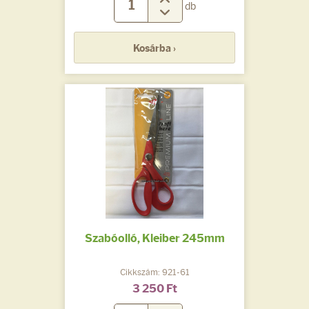
db
Kosárba ›
Szabóolló, Kleiber 245mm
Cikkszám: 921-61
3 250 Ft