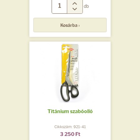
db
Kosárba ›
Titánium szabóolló
Cikkszám: 921-41
3 250 Ft