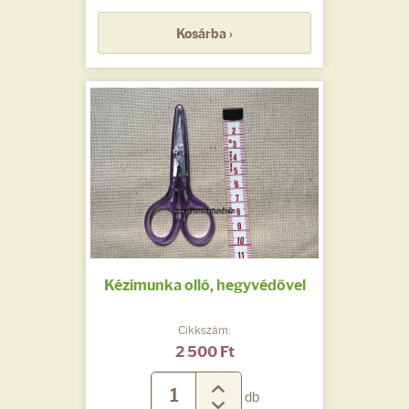
Kosárba ›
Kézimunka olló, hegyvédővel
Cikkszám:
2 500 Ft
db