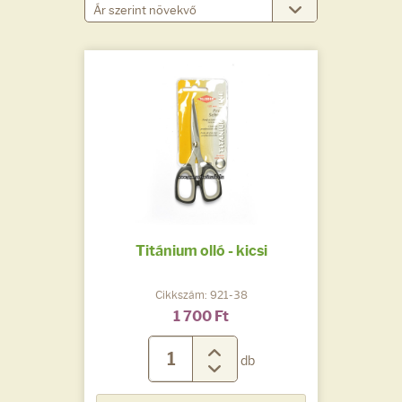
Titánium olló - kicsi
Cikkszám: 921-38
1 700 Ft
db