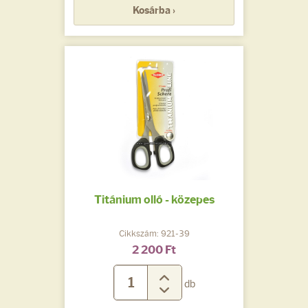
Kosárba ›
Titánium olló - közepes
Cikkszám: 921-39
2 200 Ft
db