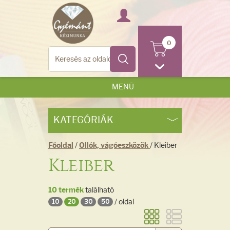
0
MENÜ
KATEGÓRIÁK
Főoldal
/
Ollók, vágóeszközök
/ Kleiber
Kleiber
10 termék
található
/ oldal
10
20
30
50