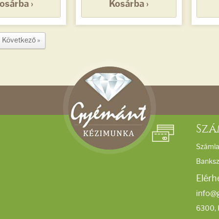
osárba ›
Kosárba ›
Következő »
Szá
Számla
Banks
Elérh
info@
6300, 