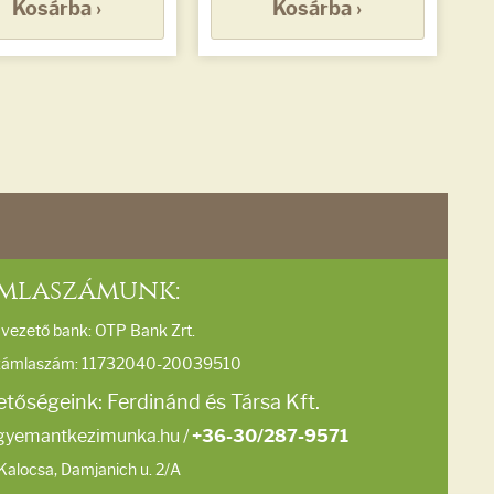
Kosárba ›
Kosárba ›
mlaszámunk:
vezető bank: OTP Bank Zrt.
zámlaszám: 11732040-20039510
etőségeink: Ferdinánd és Társa Kft.
gyemantkezimunka.hu
/
+36-30/287-9571
Kalocsa, Damjanich u. 2/A