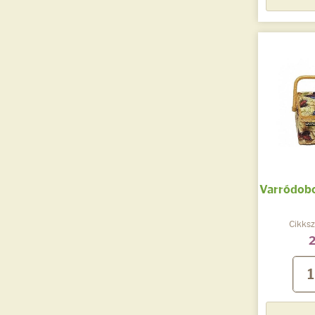
Varródobo
Cikks
2