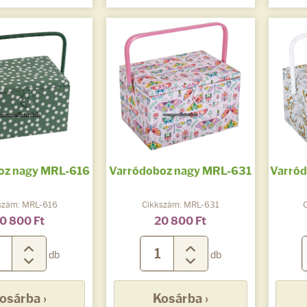
oz nagy MRL-616
Varródoboz nagy MRL-631
Varró
szám: MRL-616
Cikkszám: MRL-631
0 800 Ft
20 800 Ft
db
db
osárba ›
Kosárba ›