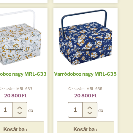
doboz nagy MRL-633
Varródoboz nagy MRL-635
Cikkszám: MRL-633
Cikkszám: MRL-635
20 800 Ft
20 800 Ft
db
db
Kosárba ›
Kosárba ›