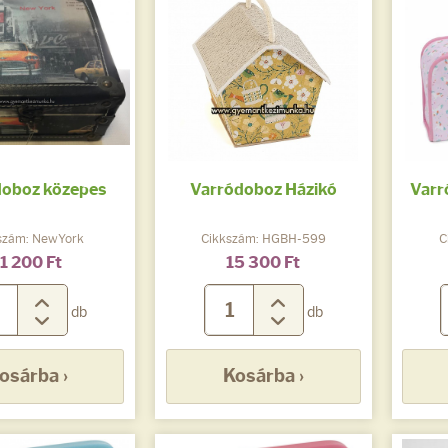
doboz közepes
Varródoboz Házikó
Varr
szám: NewYork
Cikkszám: HGBH-599
C
1 200 Ft
15 300 Ft
db
db
osárba ›
Kosárba ›