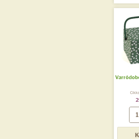
Varródob
Cikk
2
K