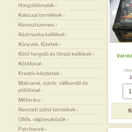
Horgolófonalak ›
Kalocsai termékek ›
Keresztszemes ›
Kézimunka kellékek ›
Könyvek, füzetek ›
Kötő horgoló és hímző kellékek ›
Varró
Kötőfonal ›
Cikk
Kreatív készletek ›
1
Makramé, zsinór, vállkendő és
pólófonal ›
Méteráru ›
Nemzeti színű termékek ›
K
Ollók, vágóeszközök ›
Patchwork ›