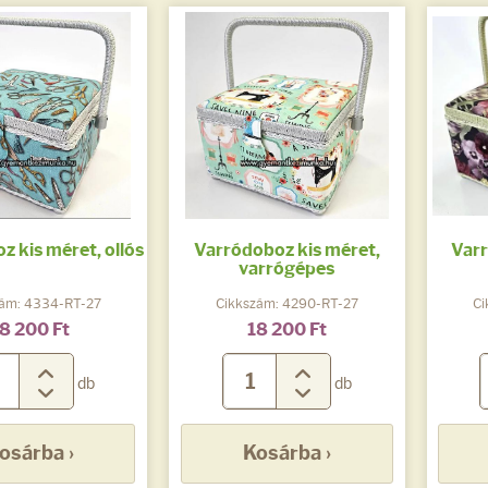
 kis méret, ollós
Varródoboz kis méret,
Varr
varrógépes
zám: 4334-RT-27
Cikkszám: 4290-RT-27
Ci
8 200 Ft
18 200 Ft
db
db
osárba ›
Kosárba ›