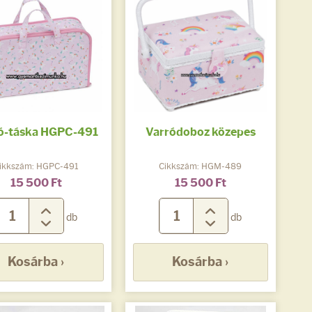
ó-táska HGPC-491
Varródoboz közepes
ikkszám: HGPC-491
Cikkszám: HGM-489
15 500 Ft
15 500 Ft
db
db
Kosárba ›
Kosárba ›