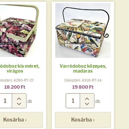
ódoboz kis méret,
Varródoboz közepes,
virágos
madaras
kkszám: 4290-RT-27
Cikkszám: 4316-RT-14
18 200 Ft
19 800 Ft
db
db
Kosárba ›
Kosárba ›