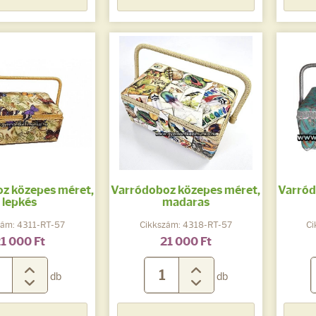
z közepes méret,
Varródoboz közepes méret,
Varród
lepkés
madaras
zám: 4311-RT-57
Cikkszám: 4318-RT-57
Ci
1 000 Ft
21 000 Ft
db
db