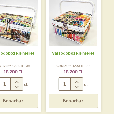
ródoboz kis méret
Varródoboz kis méret
kkszám: 4298-RT-08
Cikkszám: 4290-RT-27
18 200 Ft
18 200 Ft
db
db
Kosárba ›
Kosárba ›