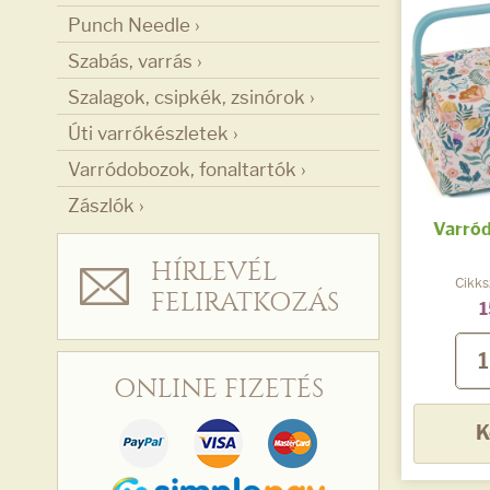
Punch Needle ›
Szabás, varrás ›
Szalagok, csipkék, zsinórok ›
Úti varrókészletek ›
Varródobozok, fonaltartók ›
Zászlók ›
Varró
HÍRLEVÉL
Cikk
FELIRATKOZÁS
1
ONLINE FIZETÉS
K