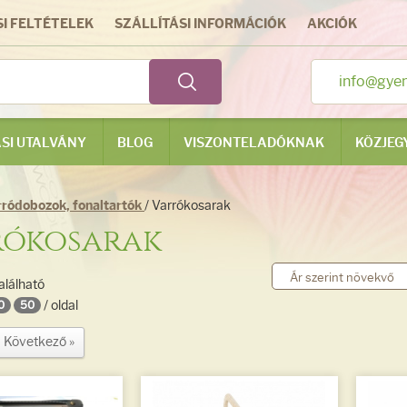
I FELTÉTELEK
SZÁLLÍTÁSI INFORMÁCIÓK
AKCIÓK
info@gye
SI UTALVÁNY
BLOG
VISZONTELADÓKNAK
KÖZJEG
rródobozok, fonaltartók
/ Varrókosarak
rókosarak
alálható
/ oldal
0
50
Következő »