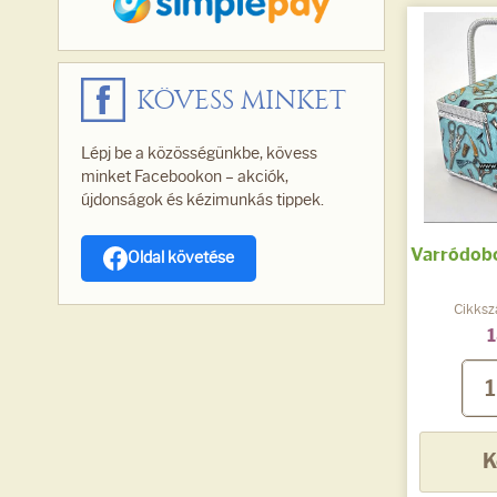
KÖVESS MINKET
Lépj be a közösségünkbe, kövess
minket Facebookon – akciók,
újdonságok és kézimunkás tippek.
Varródoboz
Oldal követése
Cikks
1
K