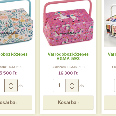
doboz közepes
Varródoboz közepes
Var
HGMA-593
szám: HGM-609
Cikkszám: HGMA-593
Ci
5 500 Ft
16 300 Ft
db
db
osárba ›
Kosárba ›