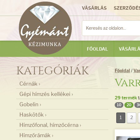
VÁSÁRLÁS
SZERZŐDÉS
FŐOLDAL
VÁSÁRLÁ
KATEGÓRIÁK
Főoldal
/
Va
Var
Cérnák ›
Gépi hímzés kellékei ›
29 termék
t
Gobelin ›
10
20
3
Haskötők ›
1
2
Hímzőfonal, hímzőcérna ›
Hímzőrámák ›