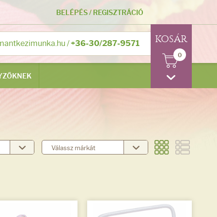
BELÉPÉS
/
REGISZTRÁCIÓ
KOSÁR
mantkezimunka.hu
/
+36-30/287-9571
0
YZŐKNEK