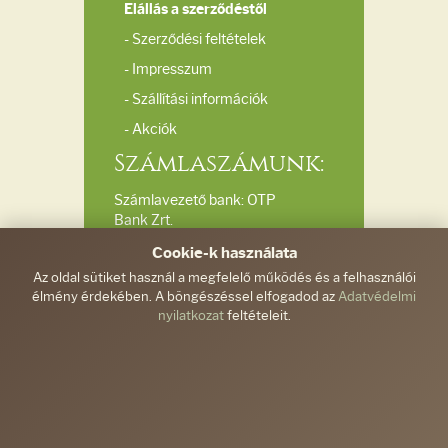
Elállás a szerződéstől
- Szerződési feltételek
- Impresszum
- Szállítási információk
- Akciók
Számlaszámunk:
Számlavezető bank: OTP
Bank Zrt.
Bankszámlaszám:
Cookie-k használata
11732040-20039510
Az oldal sütiket használ a megfelelő működés és a felhasználói
élmény érdekében. A böngészéssel elfogadod az
Adatvédelmi
Elérhetőségeink:
nyilatkozat
feltételeit.
Ferdinánd és Társa
Kft.
info@gyemantkezimunka.hu
/
+36-30/287-9571
6300, Kalocsa, Damjanich
u. 2/A