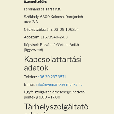
üzemeltetője:
Ferdinánd és Társa Kft.
Székhely: 6300 Kalocsa, Damjanich
utca 2/A
Cégjegyzékszám: 03-09-106254
Adószám: 11573940-2-03
Képviseli: Bolváriné Gärtner Anikó
(ügyvezető)
Kapcsolattartási
adatok
Telefon:
+36 30 287 9571
E-mail:
info@gyemantkezimunka.hu
Ügyfélszolgálat elérhetősége: hétfőtől
péntekig 9:00 – 17:00
Tárhelyszolgáltató