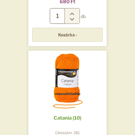
680 Ft
db
Kosárba ›
Catania (10)
Cikkszám: 281