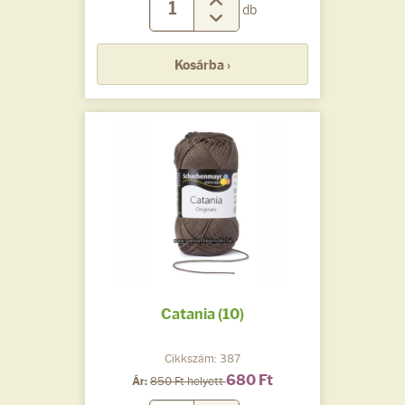
db
Kosárba ›
Catania (10)
Cikkszám: 387
680 Ft
Ár:
850 Ft helyett