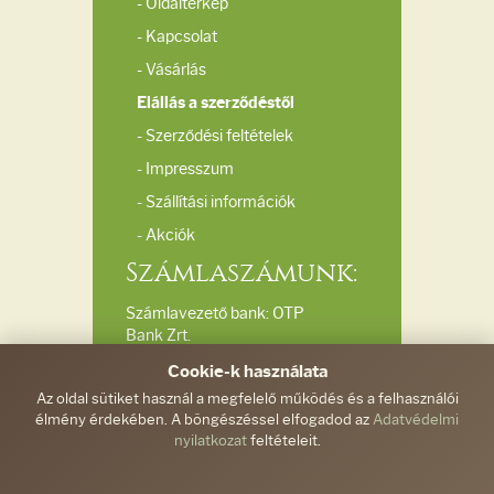
- Oldaltérkép
- Kapcsolat
- Vásárlás
Elállás a szerződéstől
- Szerződési feltételek
- Impresszum
- Szállítási információk
- Akciók
Számlaszámunk:
Számlavezető bank: OTP
Bank Zrt.
Bankszámlaszám:
Cookie-k használata
11732040-20039510
Az oldal sütiket használ a megfelelő működés és a felhasználói
élmény érdekében. A böngészéssel elfogadod az
Adatvédelmi
Elérhetőségeink:
nyilatkozat
feltételeit.
Ferdinánd és Társa
Kft.