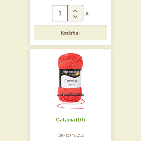
db
Kosárba ›
Catania (10)
Cikkszám: 252