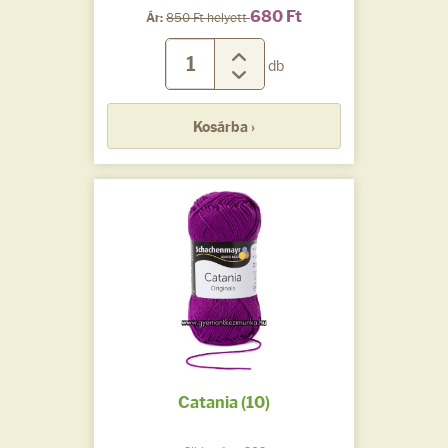
680 Ft
Ár:
850 Ft helyett
db
Kosárba ›
Catania (10)