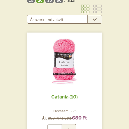
/ oldal
10
20
30
50
Catania (10)
Cikkszám: 225
680 Ft
Ár:
850 Ft helyett