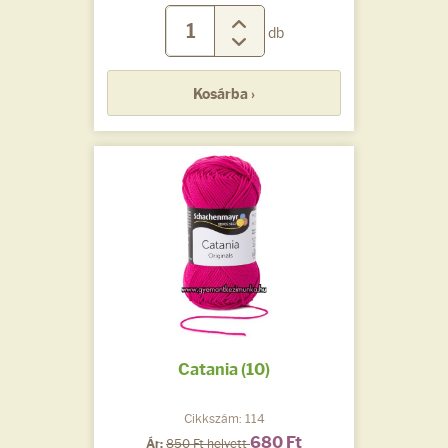
db
Kosárba ›
Catania (10)
Cikkszám: 114
680 Ft
Ár:
850 Ft helyett