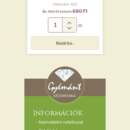
Cikkszám: 423
680 Ft
Ár:
850 Ft helyett
db
Kosárba ›
Információk
- Adatvédelmi nyilatkozat