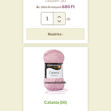
Cikkszám: 282
680 Ft
Ár:
850 Ft helyett
db
Kosárba ›
Catania (10)