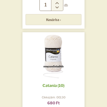
db
Kosárba ›
Catania (10)
Cikkszám: 00130
680 Ft