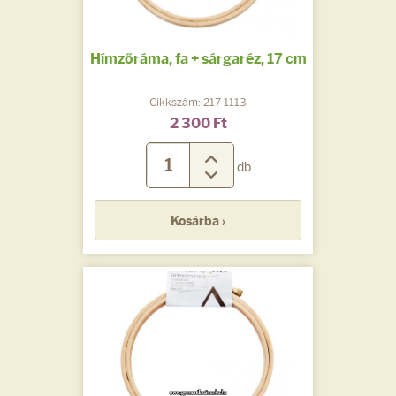
Hímzőráma, fa + sárgaréz, 17 cm
Cikkszám: 217 1113
2 300 Ft
db
Kosárba ›