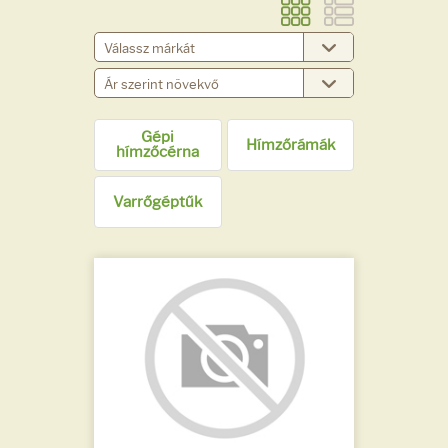
Gépi
Hímzőrámák
hímzőcérna
Varrőgéptűk