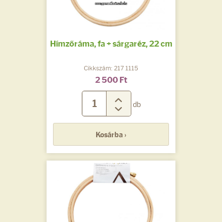
Hímzőráma, fa + sárgaréz, 22 cm
Cikkszám: 217 1115
2 500 Ft
db
Kosárba ›