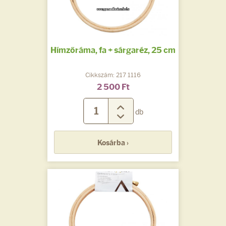
Hímzőráma, fa + sárgaréz, 25 cm
Cikkszám: 217 1116
2 500 Ft
db
Kosárba ›