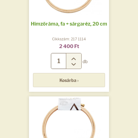
Hímzőráma, fa + sárgaréz, 20 cm
Cikkszám: 217 1114
2 400 Ft
db
Kosárba ›