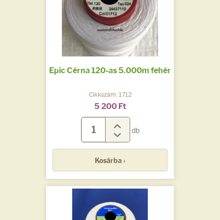
Epic Cérna 120-as 5.000m fehér
Cikkszám: 1712
5 200 Ft
db
Kosárba ›