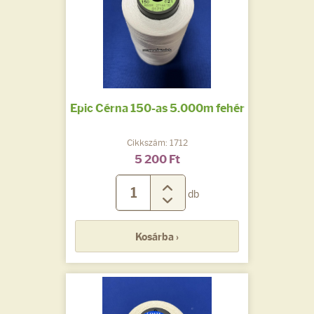
Epic Cérna 150-as 5.000m fehér
Cikkszám: 1712
5 200 Ft
db
Kosárba ›