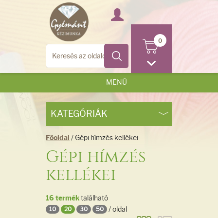
0
MENÜ
KATEGÓRIÁK
Főoldal
/ Gépi hímzés kellékei
Gépi hímzés
kellékei
16 termék
található
/ oldal
10
20
30
50