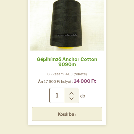
Gépihímző Anchor Cotton
9090m
Cikkszám: 403 (fekete)
14 000 Ft
Ár:
17 900 Ft helyett
db
Kosárba ›