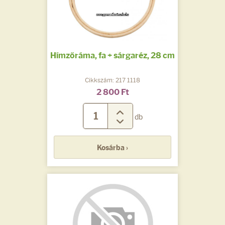
Hímzőráma, fa + sárgaréz, 28 cm
Cikkszám: 217 1118
2 800 Ft
db
Kosárba ›