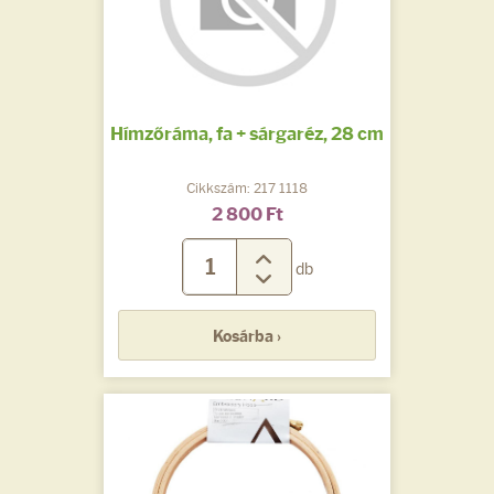
Hímzőráma, fa + sárgaréz, 28 cm
Cikkszám: 217 1118
2 800 Ft
db
Kosárba ›