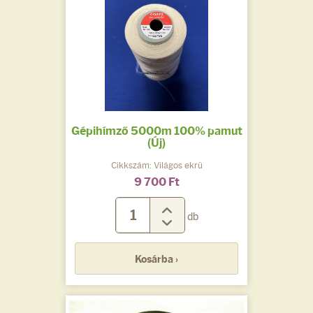
Gépihímző 5000m 100% pamut
(Új)
Cikkszám: Világos ekrü
9 700 Ft
db
Kosárba ›