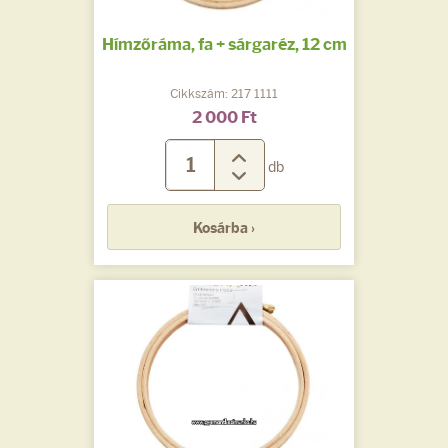
Hímzőráma, fa + sárgaréz, 12 cm
Cikkszám: 217 1111
2 000 Ft
db
Kosárba ›