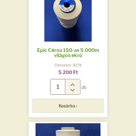
Epic Cérna 150-as 5.000m
világos ekrü
Cikkszám: 8178
5 200 Ft
db
Kosárba ›