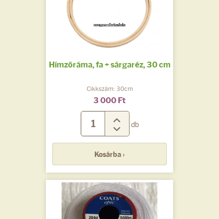
Hímzőráma, fa + sárgaréz, 30 cm
Cikkszám: 30cm
3 000 Ft
db
Kosárba ›