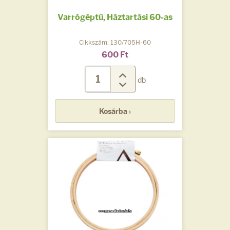
Varrógéptű, Háztartási 60-as
Cikkszám: 130/705H-60
600 Ft
db
Kosárba ›