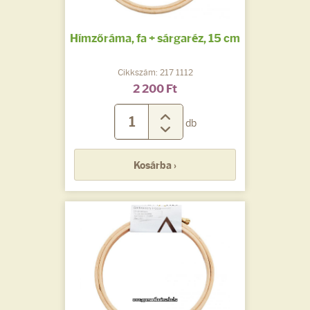
Hímzőráma, fa + sárgaréz, 15 cm
Cikkszám: 217 1112
2 200 Ft
db
Kosárba ›