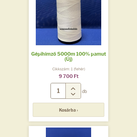
Gépihímző 5000m 100% pamut
(Új)
Cikkszám: 1 (fehér)
9 700 Ft
db
Kosárba ›