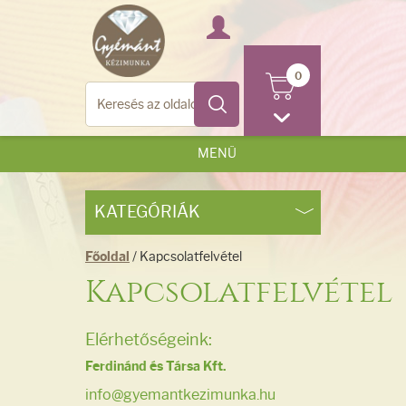
0
MENÜ
KATEGÓRIÁK
Főoldal
/ Kapcsolatfelvétel
Kapcsolatfelvétel
Elérhetőségeink:
Ferdinánd és Társa Kft.
info@gyemantkezimunka.hu