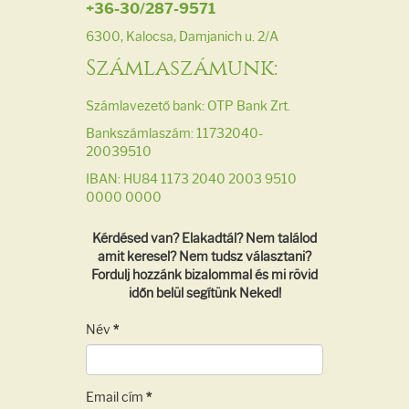
+36-30/287-9571
6300, Kalocsa, Damjanich u. 2/A
Számlaszámunk:
Számlavezető bank: OTP Bank Zrt.
Bankszámlaszám: 11732040-
20039510
IBAN: HU84 1173 2040 2003 9510
0000 0000
Kérdésed van? Elakadtál? Nem találod
amit keresel? Nem tudsz választani?
Fordulj hozzánk bizalommal és mi rövid
időn belül segítünk Neked!
Név
*
Email cím
*