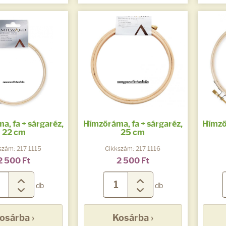
, fa + sárgaréz,
Hímzőráma, fa + sárgaréz,
Hímző
22 cm
25 cm
szám: 217 1115
Cikkszám: 217 1116
2 500 Ft
2 500 Ft
db
db
osárba ›
Kosárba ›