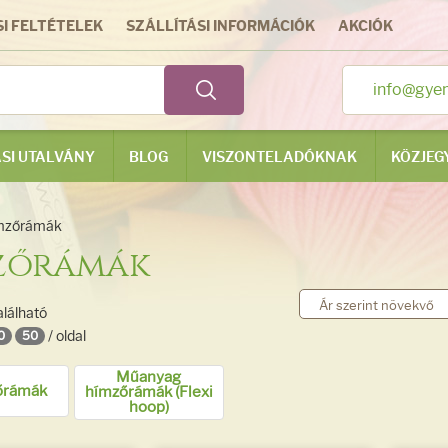
I FELTÉTELEK
SZÁLLÍTÁSI INFORMÁCIÓK
AKCIÓK
info@gye
SI UTALVÁNY
BLOG
VISZONTELADÓKNAK
KÖZJEG
mzőrámák
zőrámák
alálható
/ oldal
0
50
Műanyag
őrámák
hímzőrámák (Flexi
hoop)