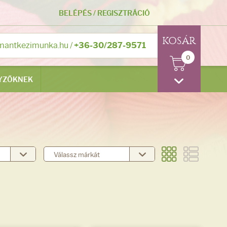
BELÉPÉS
/
REGISZTRÁCIÓ
KOSÁR
mantkezimunka.hu
/
+36-30/287-9571
0
YZŐKNEK