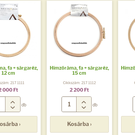
, fa + sárgaréz,
Hímzőráma, fa + sárgaréz,
Hímző
12 cm
15 cm
szám: 217 1111
Cikkszám: 217 1112
2 000 Ft
2 200 Ft
db
db
osárba ›
Kosárba ›