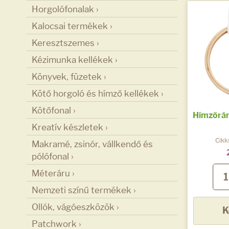
Horgolófonalak ›
Kalocsai termékek ›
Keresztszemes ›
Kézimunka kellékek ›
Könyvek, füzetek ›
Kötő horgoló és hímző kellékek ›
Kötőfonal ›
Hímzőráma
Kreatív készletek ›
Cikk
Makramé, zsinór, vállkendő és
pólófonal ›
Méteráru ›
Nemzeti színű termékek ›
Ollók, vágóeszközök ›
K
Patchwork ›