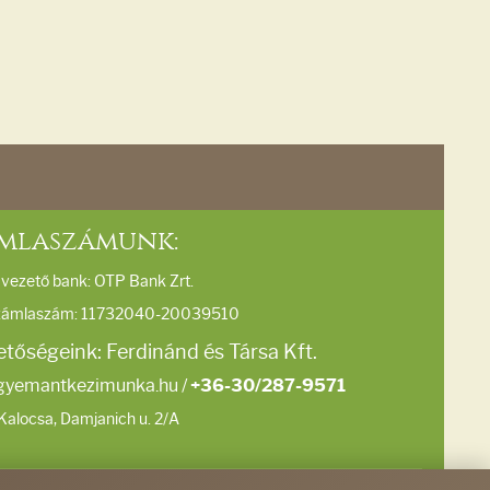
mlaszámunk:
vezető bank: OTP Bank Zrt.
zámlaszám: 11732040-20039510
etőségeink: Ferdinánd és Társa Kft.
gyemantkezimunka.hu
/
+36-30/287-9571
Kalocsa, Damjanich u. 2/A