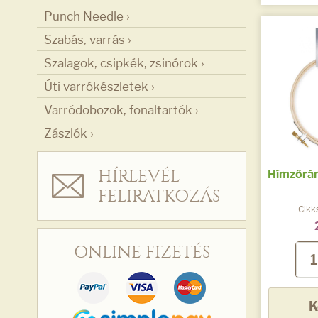
Punch Needle ›
Szabás, varrás ›
Szalagok, csipkék, zsinórok ›
Úti varrókészletek ›
Varródobozok, fonaltartók ›
Zászlók ›
HÍRLEVÉL
Hímzőráma
FELIRATKOZÁS
Cikk
ONLINE FIZETÉS
K