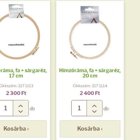
ráma, fa + sárgaréz,
Hímzőráma, fa + sárgaréz,
17 cm
20 cm
Cikkszám: 217 1113
Cikkszám: 217 1114
2 300 Ft
2 400 Ft
db
db
Kosárba ›
Kosárba ›