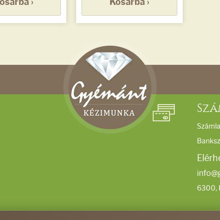
osárba ›
Kosárba ›
Szá
Számla
Banks
Elérh
info@
6300, 