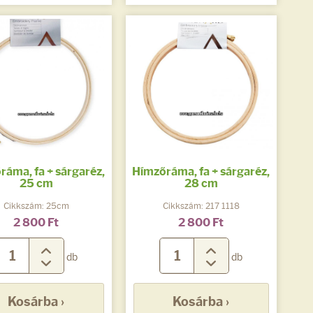
ráma, fa + sárgaréz,
Hímzőráma, fa + sárgaréz,
25 cm
28 cm
Cikkszám: 25cm
Cikkszám: 217 1118
2 800 Ft
2 800 Ft
db
db
Kosárba ›
Kosárba ›