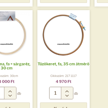
, fa + sárgaréz,
Tűzőkeret, fa, 35 cm átmérő
30 cm
kszám: 30cm
Cikkszám: 217 1117
3 000 Ft
4 970 Ft
db
db