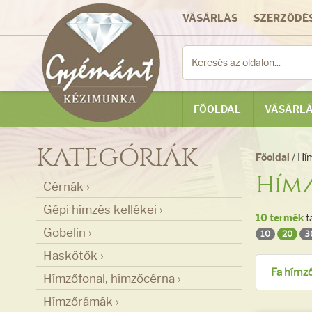
VÁSÁRLÁS
SZERZŐDÉS
FŐOLDAL
VÁSÁRLÁ
KATEGÓRIÁK
Főoldal
/ Hí
Hím
Cérnák ›
Gépi hímzés kellékei ›
10 termék
t
Gobelin ›
10
20
3
Haskötők ›
Fa hímz
Hímzőfonal, hímzőcérna ›
Hímzőrámák ›